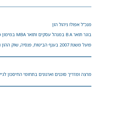
מנכ"ל אפולו ניהול הון
בוגר תואר B.A במנהל עסקים ותואר MBA במימון מהמכללה למנהל, בעל רישיון סוכן ביטוח כללי וסוכן ביטוח פנסיוני מורשה מטעם האוצר ורשות שוק ההון.
פועל משנת 2007 בענף הביטוח, פנסיה, שוק ההון וחא"ט, הקים מערכים מורכבים וכיהן בתפקידי ניהול מגוונים בחברות הביטוח, בין השאר, AIG, הכשרה ביטוח ומגדל.
מרצה ומדריך סוכנים וארגונים בתחומי החיסכון לגיל פרישה והשקעות, ה