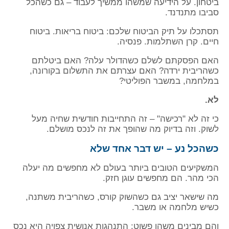
ביטחון. על הידיעה שמשהו ממשיך לעבוד – גם כשהכל
סביבו מתנדנד.
תסתכלו על תיק הביטוח שלכם: ביטוח בריאות. ביטוח
חיים. קרן השתלמות. פנסיה.
האם הפסקתם לשלם כשהדולר עלה? האם ביטלתם
כשהריבית ירדה? האם עצרתם את התשלום בקורונה,
במלחמה, במשבר הפוליטי?
לא.
כי זה לא "רכישה" – זה התחייבות חודשית שחיה מעל
לשוק. וזה בדיוק מה שהופך את זה לנכס מושלם.
כשהכל נע – יש דבר אחד שלא
המשקיעים הטובים ביותר בעולם לא מחפשים מה יעלה
הכי מהר. הם מחפשים עוגן חזק.
מה שישאר יציב גם כשהשוק קורס, כשהריבית משתנה,
כשיש מלחמה או משבר.
והם מבינים משהו פשוט: התנהגות אנושית צפויה היא נכס