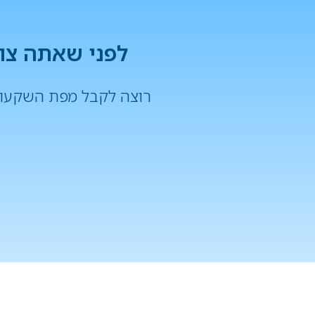
לפני שאתה צול
רוצה לקבל מפת השקעות
לחצו על הכפתור למט