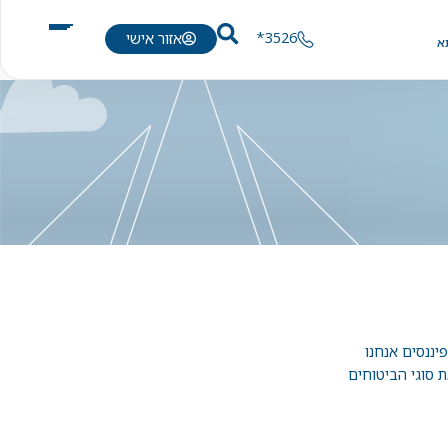
3526*
אזור אישי
א
יננסים אנחנו
ת סוגי הביטוחים