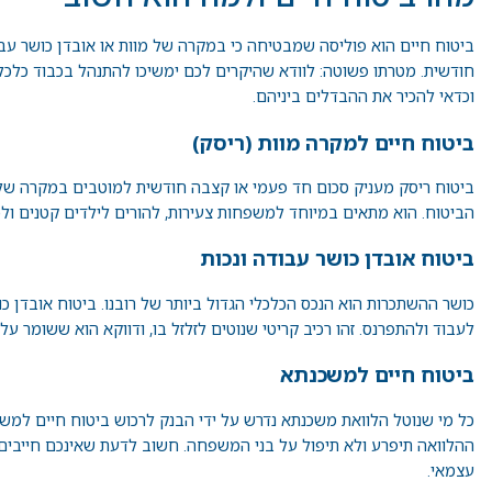
ביטוח חיים הוא פוליסה שמבטיחה כי במקרה של מוות או אובדן כושר עב
חודשית. מטרתו פשוטה: לוודא שהיקרים לכם ימשיכו להתנהל בכבוד כלכל
וכדאי להכיר את ההבדלים ביניהם.
ביטוח חיים למקרה מוות (ריסק)
ביטוח ריסק מעניק סכום חד פעמי או קצבה חודשית למוטבים במקרה של פטי
הביטוח. הוא מתאים במיוחד למשפחות צעירות, להורים לילדים קטנים ולכל
ביטוח אובדן כושר עבודה ונכות
כושר ההשתכרות הוא הנכס הכלכלי הגדול ביותר של רובנו. ביטוח אובדן
לעבוד ולהתפרנס. זהו רכיב קריטי שנוטים לזלזל בו, ודווקא הוא ששומר 
ביטוח חיים למשכנתא
כל מי שנוטל הלוואת משכנתא נדרש על ידי הבנק לרכוש ביטוח חיים למש
ההלוואה תיפרע ולא תיפול על בני המשפחה. חשוב לדעת שאינכם חייבים לר
עצמאי.